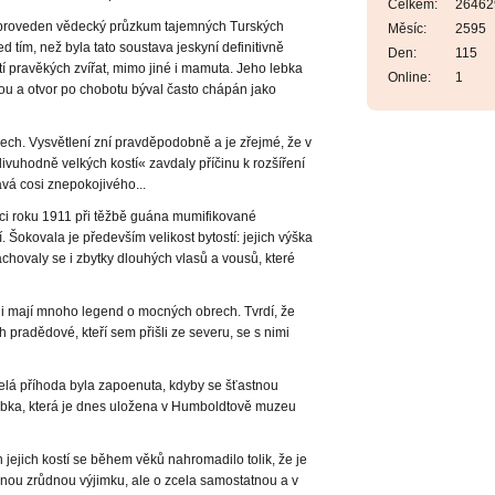
Celkem:
26462
tí proveden vědecký průzkum tajemných Turských
Měsíc:
2595
 tím, než byla tato soustava jeskyní definitivně
Den:
115
í pravěkých zvířat, mimo jiné i mamuta. Jeho lebka
Online:
1
ou a otvor po chobotu býval často chápán jako
ech. Vysvětlení zní pravděpodobně a je zřejmé, že v
uhodně velkých kostí« zavdaly příčinu k rozšíření
tává cosi znepokojivého...
íci roku 1911 při těžbě guána mumifikované
í. Šokovala je především velikost bytostí: jejich výška
chovaly se i zbytky dlouhých vlasů a vousů, které
diáni mají mnoho legend o mocných obrech. Tvrdí, že
h pradědové, kteří sem přišli ze severu, se s nimi
celá příhoda byla zapoenuta, kdyby se šťastnou
bka, která je dnes uložena v Humboldtově muzeu
 jejich kostí se během věků nahromadilo tolik, že je
nou zrůdnou výjimku, ale o zcela samostatnou a v