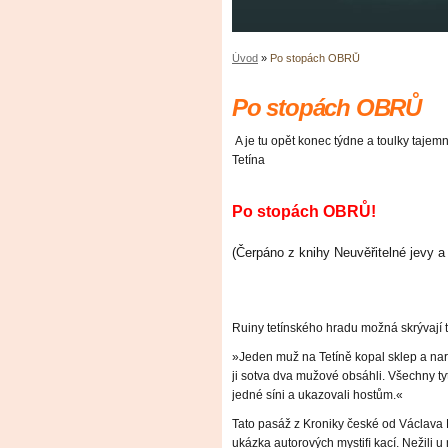
Úvod
»
Po stopách OBRŮ
Po stopách OBRŮ
A je tu opět konec týdne a toulky taje
Tetína
Po stopách OBRŮ!
(Čerpáno z knihy Neuvěřitelné jevy a
Ruiny tetínského hradu možná skrývají 
»Jeden muž na Tetíně kopal sklep a naraz
ji sotva dva mužové obsáhli. Všechny tyto
jedné síni a ukazovali hostům.«
Tato pasáž z Kroniky české od Václava
ukázka autorových mystiﬁ kací. Nežili 