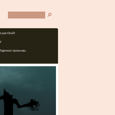
t pod Okoří!
ů!
Tajemství slunovratu