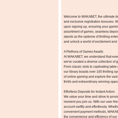
Welcome to WAKABET, the ultimate de
and exclusive registration bonuses. We
upon signing up, ensuring your gaming
assortment of games, seamless depos
stands as the epitome of thrilling ent
and unlock a world of excitement and e
A Plethora of Games Awaits:
At WAKABET, we understand that every
we've curated a diverse collection o
From classic slots to captivating tab
our library boasts over 100 thrilling o
of online gaming and explore the vast
thrills and extraordinary winning oppor
Effortless Deposits for Instant Action:
We value your time and strive to pro
moment you join us. With our user-frie
account swiftly and effortlessly. Whethe
convenient payment methods, WAKABE
the convenience and efficiency of our