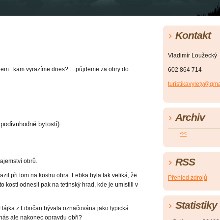
Kontakt
Vladimír Loužecký
mnem...kam vyrazíme dnes?.....půjdeme za obry do
602 864 714
turistikavylety@gm
Archiv
 podivuhodné bytosti)
<<
RSS
tajemství obrů.
il při tom na kostru obra. Lebka byla tak veliká, že
Přehled zdrojů
 kosti odnesli pak na tetínský hrad, kde je umístili v
Statistiky
 Hájka z Libočan bývala označována jako typická
u nás ale nakonec opravdu obři?