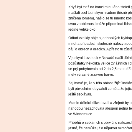
Když byl totiž na konci minulého stole
maštalí pod tetínským hradem (těsně před
zničena lomem), našlo se tu mnoho kost
svou zaobleností může připomínat lidsk
jediné veliké oko.
Odtud vznikly báje o jednookých Kyklop
mnoha případech skutečně nálezy »podiv
bájí o obrech a dracích. A přesto tu zůs
V jeskyni Lovelock v Nevadě našli děln
pozůstatky několika velice zvláštních lid
se prý pohybovala od 2 do 2,5 metru! Za
měly výrazně zrzavou barvu.
Zajímavé je, že v této oblasti žijící in
byli původními obyvateli země a že jejic
ještě setkávali.
Mumie dělníci zlikvidovali a zřejmě by 
náhodou nezachovala alespoň jedna le
ve Winnemuce.
Příběhů o setkáních s obry či o nálezech
jasné, že nemůže jít o nějakou mimořád