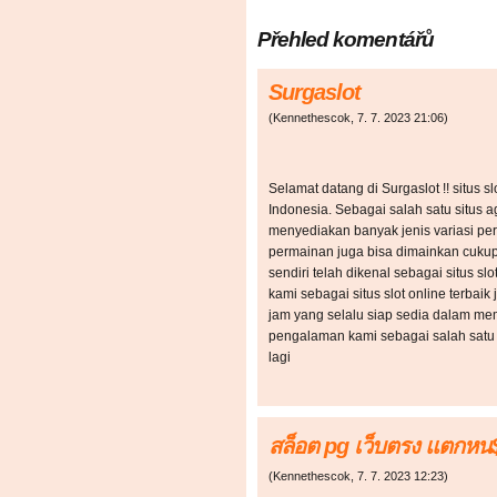
Přehled komentářů
Surgaslot
(
Kennethescok
,
7. 7. 2023
21:06
)
Selamat datang di Surgaslot !! situs s
Indonesia. Sebagai salah satu situs a
menyediakan banyak jenis variasi pe
permainan juga bisa dimainkan cukup
sendiri telah dikenal sebagai situs sl
kami sebagai situs slot online terbai
jam yang selalu siap sedia dalam me
pengalaman kami sebagai salah satu a
lagi
สล็อต pg เว็บตรง แตกหน
(
Kennethescok
,
7. 7. 2023
12:23
)