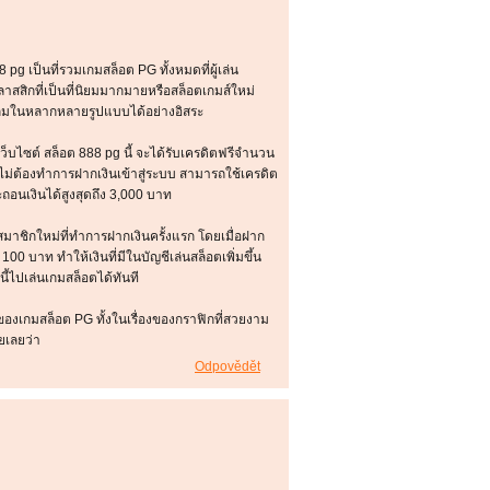
 pg เป็นที่รวมเกมสล็อต PG ทั้งหมดที่ผู้เล่น
คลาสสิกที่เป็นที่นิยมมากมายหรือสล็อตเกมส์ใหม่
ล่นเกมในหลากหลายรูปแบบได้อย่างอิสระ
เว็บไซต์ สล็อต 888 pg นี้ จะได้รับเครดิตฟรีจำนวน
ยไม่ต้องทำการฝากเงินเข้าสู่ระบบ สามารถใช้เครดิต
ถอนเงินได้สูงสุดถึง 3,000 บาท
สมาชิกใหม่ที่ทำการฝากเงินครั้งแรก โดยเมื่อฝาก
100 บาท ทำให้เงินที่มีในบัญชีเล่นสล็อตเพิ่มขึ้น
ี้ไปเล่นเกมสล็อตได้ทันที
ของเกมสล็อต PG ทั้งในเรื่องของกราฟิกที่สวยงาม
ัยเลยว่า
Odpovědět