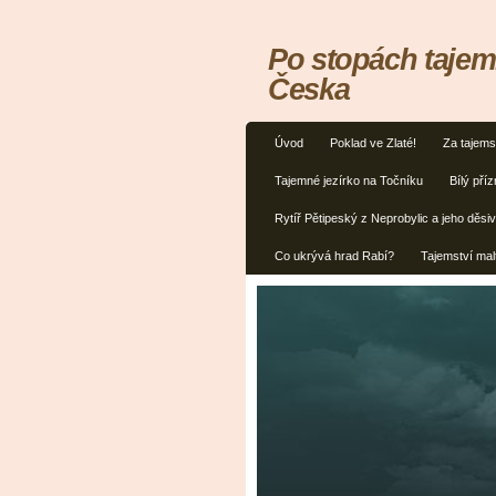
Po stopách tajem
Česka
Úvod
Poklad ve Zlaté!
Za tajems
Tajemné jezírko na Točníku
Bílý příz
Rytíř Pětipeský z Neprobylic a jeho děsiv
Co ukrývá hrad Rabí?
Tajemství mal