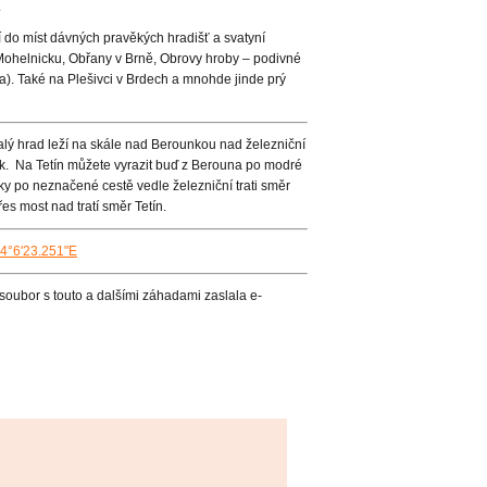
.
í do míst dávných pravěkých hradišť a svatyní
Mohelnicku, Obřany v Brně, Obrovy hroby – podivné
a). Také na Plešivci v Brdech a mnohde jinde prý
valý hrad leží na skále nad Berounkou nad železniční
ak. Na Tetín můžete vyrazit buď z Berouna po modré
 po neznačené cestě vedle železniční trati směr
s most nad tratí směr Tetín.
14°6'23.251"E
soubor s touto a dalšími záhadami zaslala e-