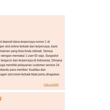
lot deposit dana terpercaya nomor 1 di
gen slot online terbaik dan terpercaya, kami
rmainan yang bisa Anda nikmati. Semua
 dengan memakai 1 user-ID saja. Surgaslot
ot tergacor dan terpercaya di Indonesia. Dimana
k juga memiliki pelayanan customer service 24
mbantu para member. Kualitas dan
gen slot resmi terbaik tidak perlu diragukan
Odpovědět
$