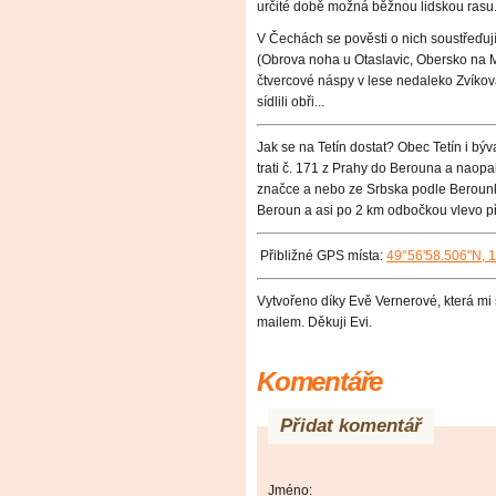
určité době možná běžnou lidskou rasu
V Čechách se pověsti o nich soustřeďuj
(Obrova noha u Otaslavic, Obersko na 
čtvercové náspy v lese nedaleko Zvíkov
sídlili obři...
Jak se na Tetín dostat? Obec Tetín i bý
trati č. 171 z Prahy do Berouna a naop
značce a nebo ze Srbska podle Berounky
Beroun a asi po 2 km odbočkou vlevo pře
Přibliž
né GPS místa:
49°56'58.506"N, 
Vytvořeno díky Evě Vernerové, která mi 
mailem. Děkuji Evi.
Komentáře
Přidat komentář
Jméno: