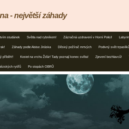
na - největší záhady
tvím studánek
Světla nad rybníkem!
Zázračná uzdravení v Horní Polici!
Labyrin
rak!
Záhady podle Aloise Jiráska
Děsivý požírač mrtvých
Podivný svět trpaslík
ý příběh!!
Kostel na vrchu Žďár! Tady poznají konec světa!
Zjevení bezhlavců!
tézských rytířů
Po stopách OBRŮ