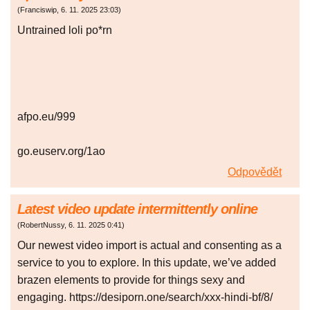
(
Franciswip
,
6. 11. 2025
23:03
)
Untrained loli po*rn
afpo.eu/999
go.euserv.org/1ao
Odpovědět
Latest video update intermittently online
(
RobertNussy
,
6. 11. 2025
0:41
)
Our newest video import is actual and consenting as a
service to you to explore. In this update, we’ve added
brazen elements to provide for things sexy and
engaging. https://desiporn.one/search/xxx-hindi-bf/8/