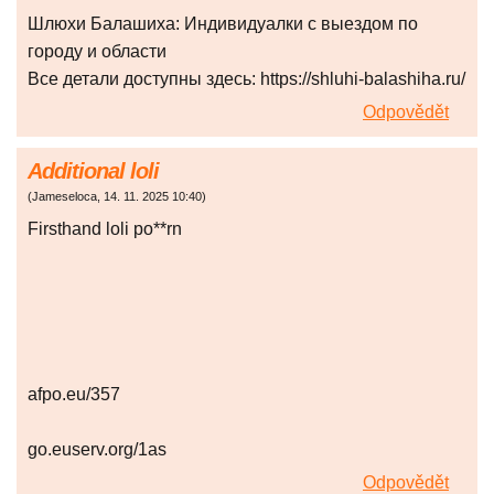
Шлюхи Балашиха: Индивидуалки с выездом по
городу и области
Все детали доступны здесь: https://shluhi-balashiha.ru/
Odpovědět
Additional loli
(
Jameseloca
,
14. 11. 2025
10:40
)
Firsthand loli po**rn
afpo.eu/357
go.euserv.org/1as
Odpovědět