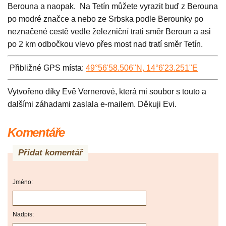
Berouna a naopak. Na Tetín můžete vyrazit buď z Berouna
po modré značce a nebo ze Srbska podle Berounky po
neznačené cestě vedle železniční trati směr Beroun a asi
po 2 km odbočkou vlevo přes most nad tratí směr Tetín.
Přibliž
né GPS místa:
49°56'58.506"N, 14°6'23.251"E
Vytvořeno díky Evě Vernerové, která mi soubor s touto a
dalšími záhadami zaslala e-mailem. Děkuji Evi.
Komentáře
Přidat komentář
Jméno:
Nadpis: