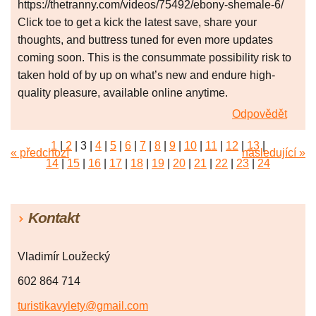
https://thetranny.com/videos/75492/ebony-shemale-6/
Click toe to get a kick the latest save, share your
thoughts, and buttress tuned for even more updates
coming soon. This is the consummate possibility risk to
taken hold of by up on what’s new and endure high-
quality pleasure, available online anytime.
Odpovědět
1
|
2
|
3
|
4
|
5
|
6
|
7
|
8
|
9
|
10
|
11
|
12
|
13
|
« předchozí
následující »
14
|
15
|
16
|
17
|
18
|
19
|
20
|
21
|
22
|
23
|
24
|
25
|
26
|
27
|
28
|
29
|
30
|
31
|
32
|
33
|
34
|
35
|
36
|
37
|
38
|
39
|
40
|
41
|
42
|
43
|
44
|
45
Kontakt
|
46
|
47
|
48
|
49
|
50
|
51
|
52
Vladimír Loužecký
602 864 714
turistikavylety@gmail.com