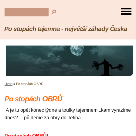
Po stopách tajemna - největší záhady Česka
Úvod
»
Po stopách OBRŮ
Po stopách OBRŮ
A je tu opět konec týdne a toulky tajemnem...kam vyrazíme
dnes?.....půjdeme za obry do Tetína
Po stopách OBRŮ!