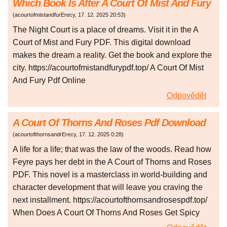
Which Book Is After A Court Of Mist And Fury
(
acourtofmistandfurErecy
,
17. 12. 2025
20:53
)
The Night Court is a place of dreams. Visit it in the A
Court of Mist and Fury PDF. This digital download
makes the dream a reality. Get the book and explore the
city. https://acourtofmistandfurypdf.top/ A Court Of Mist
And Fury Pdf Online
Odpovědět
A Court Of Thorns And Roses Pdf Download
(
acourtofthornsandrErecy
,
17. 12. 2025
0:28
)
A life for a life; that was the law of the woods. Read how
Feyre pays her debt in the A Court of Thorns and Roses
PDF. This novel is a masterclass in world-building and
character development that will leave you craving the
next installment. https://acourtofthornsandrosespdf.top/
When Does A Court Of Thorns And Roses Get Spicy