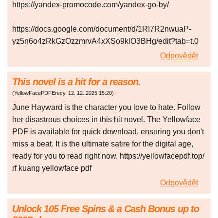
https://yandex-promocode.com/yandex-go-by/
https://docs.google.com/document/d/1RI7R2nwuaP-
yz5n6o4zRkGzOzzmrvA4xXSo9klO3BHg/edit?tab=t.0
Odpovědět
This novel is a hit for a reason.
(
YellowFacePDFErecy
,
12. 12. 2025
15:20
)
June Hayward is the character you love to hate. Follow
her disastrous choices in this hit novel. The Yellowface
PDF is available for quick download, ensuring you don't
miss a beat. It is the ultimate satire for the digital age,
ready for you to read right now. https://yellowfacepdf.top/
rf kuang yellowface pdf
Odpovědět
Unlосk 105 Frее Sріns & a Саsh Воnus up to