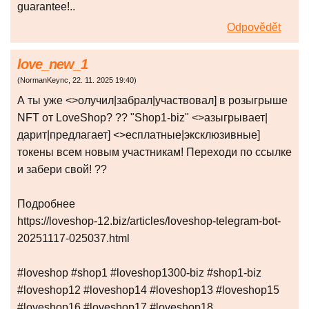
guarantee!..
Odpovědět
love_new_1
(
NormanKeync
,
22. 11. 2025
19:40
)
А ты уже <>олучил|забрал|участвовал] в розыгрыше
NFT от LoveShop? ?? "Shop1-biz" <>азыгрывает|
дарит|предлагает] <>есплатные|эксклюзивные]
токены всем новым участникам! Переходи по ссылке
и забери свой! ??
Подробнее
https://loveshop-12.biz/articles/loveshop-telegram-bot-
20251117-025037.html
#loveshop #shop1 #loveshop1300-biz #shop1-biz
#loveshop12 #loveshop14 #loveshop13 #loveshop15
#loveshop16 #loveshop17 #loveshop18