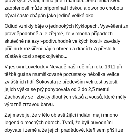
pravěkých zvířat, mimo jiné i mamuta. Jeho lebka svou
zaobleností může připomínat lidskou a otvor po chobotu
býval často chápán jako jediné veliké oko.
Odtud vznikly báje o jednookých Kyklopech. Vysvětlení zní
pravděpodobně a je zřejmé, že v mnoha případech
skutečně nálezy »podivuhodně velkých kostí« zavdaly
příčinu k rozšíření bájí o obrech a dracích. A přesto tu
zůstává cosi znepokojivého...
V jeskyni Lovelock v Nevadě našli dělníci roku 1911 při
těžbě guána mumifikované pozůstatky několika velice
zvláštních lidí. Šokovala je především velikost bytostí:
jejich výška se prý pohybovala od 2 do 2,5 metru!
Zachovaly se i zbytky dlouhých vlasů a vousů, které měly
výrazně zrzavou barvu.
Zajímavé je, že v této oblasti žijící indiáni mají mnoho
legend o mocných obrech. Tvrdí, že byli původními
obyvateli země a že jejich pradědové, kteří sem přišli ze