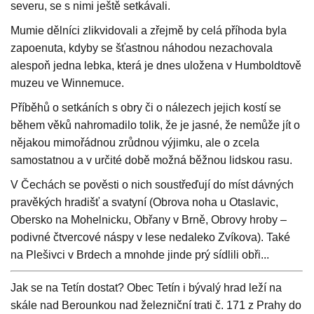
severu, se s nimi ještě setkávali.
Mumie dělníci zlikvidovali a zřejmě by celá příhoda byla
zapoenuta, kdyby se šťastnou náhodou nezachovala
alespoň jedna lebka, která je dnes uložena v Humboldtově
muzeu ve Winnemuce.
Příběhů o setkáních s obry či o nálezech jejich kostí se
během věků nahromadilo tolik, že je jasné, že nemůže jít o
nějakou mimořádnou zrůdnou výjimku, ale o zcela
samostatnou a v určité době možná běžnou lidskou rasu.
V Čechách se pověsti o nich soustřeďují do míst dávných
pravěkých hradišť a svatyní (Obrova noha u Otaslavic,
Obersko na Mohelnicku, Obřany v Brně, Obrovy hroby –
podivné čtvercové náspy v lese nedaleko Zvíkova). Také
na Plešivci v Brdech a mnohde jinde prý sídlili obři...
Jak se na Tetín dostat? Obec Tetín i bývalý hrad leží na
skále nad Berounkou nad železniční trati č. 171 z Prahy do