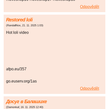
Odpovědět
Restored loli
(
RandallNox
,
21. 11. 2025
1:03
)
Hot loli video
afpo.eu/357
go.euserv.org/1as
Odpovědět
Досуг в Балашихе
(
Damonkaf
,
16. 11. 2025
12:40
)