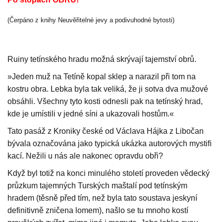
(Čerpáno z knihy Neuvěřitelné jevy a podivuhodné bytosti)
Ruiny tetínského hradu možná skrývají tajemství obrů.
»Jeden muž na Tetíně kopal sklep a narazil při tom na
kostru obra. Lebka byla tak veliká, že ji sotva dva mužové
obsáhli. Všechny tyto kosti odnesli pak na tetínský hrad,
kde je umístili v jedné síni a ukazovali hostům.«
Tato pasáž z Kroniky české od Václava Hájka z Libočan
bývala označována jako typická ukázka autorových mystiﬁ
kací. Nežili u nás ale nakonec opravdu obři?
Když byl totiž na konci minulého století proveden vědecký
průzkum tajemných Turských maštalí pod tetínským
hradem (těsně před tím, než byla tato soustava jeskyní
definitivně zničena lomem), našlo se tu mnoho kostí