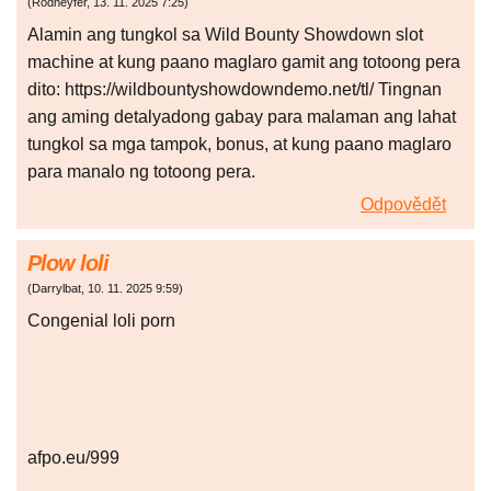
(
Rodneyfer
,
13. 11. 2025
7:25
)
Alamin ang tungkol sa Wild Bounty Showdown slot
machine at kung paano maglaro gamit ang totoong pera
dito: https://wildbountyshowdowndemo.net/tl/ Tingnan
ang aming detalyadong gabay para malaman ang lahat
tungkol sa mga tampok, bonus, at kung paano maglaro
para manalo ng totoong pera.
Odpovědět
Plow loli
(
Darrylbat
,
10. 11. 2025
9:59
)
Congenial loli porn
afpo.eu/999