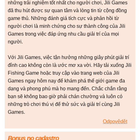
những trải nghiệm tốt nhất cho người chơi, Jili Games
đã thu hút được sự quan tâm và lòng tin từ cộng đồng
game thủ. Những đánh giá tích cực và phản hồi từ
người chơi là minh chứng cho sự thành công của Jili
Games trong việc đáp ứng nhu cầu giải trí của mọi
người.
Với Jili Games, việc tận hưởng những giây phút giải trí
đỉnh cao không còn là ước mơ xa vời. Hãy tải xuống Jili
Fishing Game hoặc truy cập vào trang web của Jili
Games ngay hôm nay để khám phá thế giới game đa
dạng và phong phú mà họ mang đến. Chắc chắn rằng
bạn sẽ không bao giờ phải chán chường và luôn có
những trò chơi thú vị để thử sức và giải trí cùng Jili
Games.
Odpovědět
Bonus no cadastro