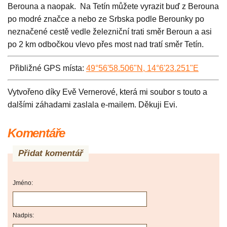
Berouna a naopak. Na Tetín můžete vyrazit buď z Berouna
po modré značce a nebo ze Srbska podle Berounky po
neznačené cestě vedle železniční trati směr Beroun a asi
po 2 km odbočkou vlevo přes most nad tratí směr Tetín.
Přibliž
né GPS místa:
49°56'58.506"N, 14°6'23.251"E
Vytvořeno díky Evě Vernerové, která mi soubor s touto a
dalšími záhadami zaslala e-mailem. Děkuji Evi.
Komentáře
Přidat komentář
Jméno:
Nadpis: