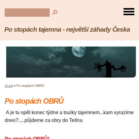
Po stopách tajemna - největší záhady Česka
Úvod
»
Po stopách OBRŮ
Po stopách OBRŮ
A je tu opět konec týdne a toulky tajemnem...kam vyrazíme
dnes?.....půjdeme za obry do Tetína
Po stopách OBRŮ!