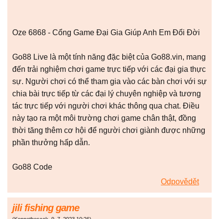
Oze 6868 - Cổng Game Đại Gia Giúp Anh Em Đổi Đời
Go88 Live là một tính năng đặc biệt của Go88.vin, mang
đến trải nghiệm chơi game trực tiếp với các đại gia thực
sự. Người chơi có thể tham gia vào các bàn chơi với sự
chia bài trực tiếp từ các đại lý chuyên nghiệp và tương
tác trực tiếp với người chơi khác thông qua chat. Điều
này tạo ra một môi trường chơi game chân thật, đồng
thời tăng thêm cơ hội để người chơi giành được những
phần thưởng hấp dẫn.
Go88 Code
Odpovědět
jili fishing game