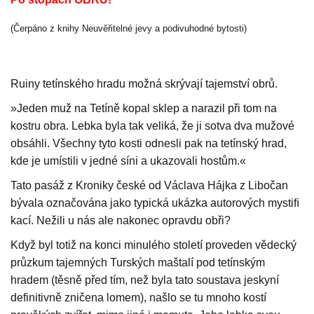
(Čerpáno z knihy Neuvěřitelné jevy a podivuhodné bytosti)
Ruiny tetínského hradu možná skrývají tajemství obrů.
»Jeden muž na Tetíně kopal sklep a narazil při tom na
kostru obra. Lebka byla tak veliká, že ji sotva dva mužové
obsáhli. Všechny tyto kosti odnesli pak na tetínský hrad,
kde je umístili v jedné síni a ukazovali hostům.«
Tato pasáž z Kroniky české od Václava Hájka z Libočan
bývala označována jako typická ukázka autorových mystiﬁ
kací. Nežili u nás ale nakonec opravdu obři?
Když byl totiž na konci minulého století proveden vědecký
průzkum tajemných Turských maštalí pod tetínským
hradem (těsně před tím, než byla tato soustava jeskyní
definitivně zničena lomem), našlo se tu mnoho kostí