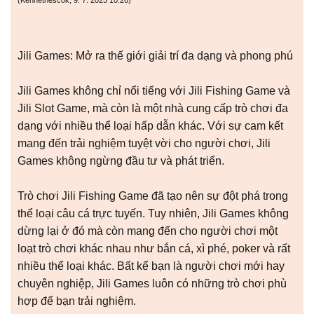
(
Kennethescok
,
9. 7. 2023
10:26
)
Jili Games: Mở ra thế giới giải trí đa dạng và phong phú
Jili Games không chỉ nổi tiếng với Jili Fishing Game và
Jili Slot Game, mà còn là một nhà cung cấp trò chơi đa
dạng với nhiều thể loại hấp dẫn khác. Với sự cam kết
mang đến trải nghiệm tuyệt vời cho người chơi, Jili
Games không ngừng đầu tư và phát triển.
Trò chơi Jili Fishing Game đã tạo nên sự đột phá trong
thể loại câu cá trực tuyến. Tuy nhiên, Jili Games không
dừng lại ở đó mà còn mang đến cho người chơi một
loạt trò chơi khác nhau như bắn cá, xì phé, poker và rất
nhiều thể loại khác. Bất kể bạn là người chơi mới hay
chuyên nghiệp, Jili Games luôn có những trò chơi phù
hợp để bạn trải nghiệm.