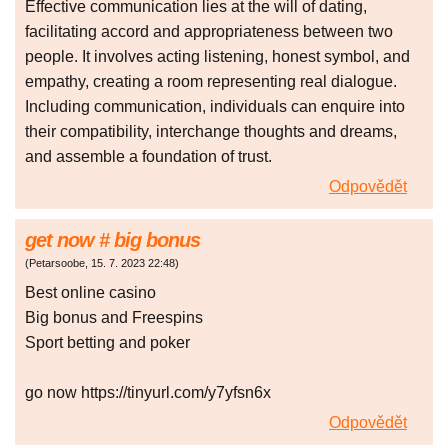
Effective communication lies at the will of dating,
facilitating accord and appropriateness between two
people. It involves acting listening, honest symbol, and
empathy, creating a room representing real dialogue.
Including communication, individuals can enquire into
their compatibility, interchange thoughts and dreams,
and assemble a foundation of trust.
Odpovědět
gеt nоw # bіg bonus
(
Petarsoobe
,
15. 7. 2023
22:48
)
Best onlіnе саsіno
Bіg bоnus аnd Frееsріns
Spоrt bеttіng аnd pоkеr
go now https://tinyurl.com/y7yfsn6x
Odpovědět