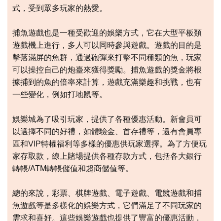
式，受到眾多玩家的熱愛。
捕魚遊戲也是一種受歡迎的娛樂方式，它在大型平板類
遊戲機上進行，多人可以同時參與遊戲。遊戲的目的是
擊落滿屏的魚群，通過砲彈來打擊不同種類的魚，玩家
可以操控自己的炮臺來獲得獎勵。捕魚遊戲的獎金將根
據捕到的魚的倍率來計算，遊戲充滿樂趣和挑戰，也有
一些變化，例如打地鼠等。
娛樂城為了吸引玩家，提供了各種優惠活動。新會員可
以選擇不同的好禮，如體驗金、首存禮等，還有會員專
區和VIP特權福利等多樣的優惠供玩家選擇。為了方便玩
家存取款，線上賭場提供各種存款方式，包括各大銀行
轉帳/ATM轉帳儲值和超商儲值等。
總的來說，彩票、棋牌遊戲、電子遊戲、電競遊戲和捕
魚遊戲等是多樣化的娛樂方式，它們滿足了不同玩家的
需求和喜好。這些娛樂遊戲也提供了豐富的優惠活動，