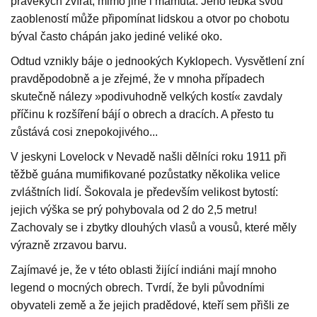
pravěkých zvířat, mimo jiné i mamuta. Jeho lebka svou
zaobleností může připomínat lidskou a otvor po chobotu
býval často chápán jako jediné veliké oko.
Odtud vznikly báje o jednookých Kyklopech. Vysvětlení zní
pravděpodobně a je zřejmé, že v mnoha případech
skutečně nálezy »podivuhodně velkých kostí« zavdaly
příčinu k rozšíření bájí o obrech a dracích. A přesto tu
zůstává cosi znepokojivého...
V jeskyni Lovelock v Nevadě našli dělníci roku 1911 při
těžbě guána mumifikované pozůstatky několika velice
zvláštních lidí. Šokovala je především velikost bytostí:
jejich výška se prý pohybovala od 2 do 2,5 metru!
Zachovaly se i zbytky dlouhých vlasů a vousů, které měly
výrazně zrzavou barvu.
Zajímavé je, že v této oblasti žijící indiáni mají mnoho
legend o mocných obrech. Tvrdí, že byli původními
obyvateli země a že jejich pradědové, kteří sem přišli ze