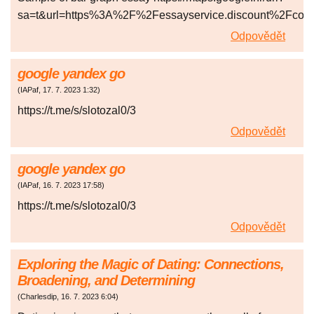
sa=t&url=https%3A%2F%2Fessayservice.discount%2Fco
Odpovědět
google yandex go
(
IAPaf
,
17. 7. 2023
1:32
)
https://t.me/s/slotozal0/3
Odpovědět
google yandex go
(
IAPaf
,
16. 7. 2023
17:58
)
https://t.me/s/slotozal0/3
Odpovědět
Exploring the Magic of Dating: Connections,
Broadening, and Determining
(
Charlesdip
,
16. 7. 2023
6:04
)