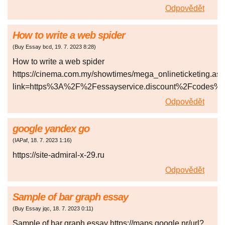
Odpovědět
How to write a web spider
(
Buy Essay bcd
,
19. 7. 2023
8:28
)
How to write a web spider
https://cinema.com.my/showtimes/mega_onlineticketing.as
link=https%3A%2F%2Fessayservice.discount%2Fcodes%
Odpovědět
google yandex go
(
IAPaf
,
18. 7. 2023
1:16
)
https://site-admiral-x-29.ru
Odpovědět
Sample of bar graph essay
(
Buy Essay jqc
,
18. 7. 2023
0:11
)
Sample of bar graph essay https://maps.google.nr/url?