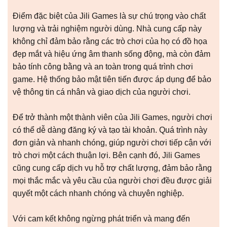
Điểm đặc biệt của Jili Games là sự chú trọng vào chất
lượng và trải nghiệm người dùng. Nhà cung cấp này
không chỉ đảm bảo rằng các trò chơi của họ có đồ họa
đẹp mắt và hiệu ứng âm thanh sống động, mà còn đảm
bảo tính công bằng và an toàn trong quá trình chơi
game. Hệ thống bảo mật tiên tiến được áp dụng để bảo
vệ thông tin cá nhân và giao dịch của người chơi.
Để trở thành một thành viên của Jili Games, người chơi
có thể dễ dàng đăng ký và tạo tài khoản. Quá trình này
đơn giản và nhanh chóng, giúp người chơi tiếp cận với
trò chơi một cách thuận lợi. Bên cạnh đó, Jili Games
cũng cung cấp dịch vụ hỗ trợ chất lượng, đảm bảo rằng
mọi thắc mắc và yêu cầu của người chơi đều được giải
quyết một cách nhanh chóng và chuyên nghiệp.
Với cam kết không ngừng phát triển và mang đến