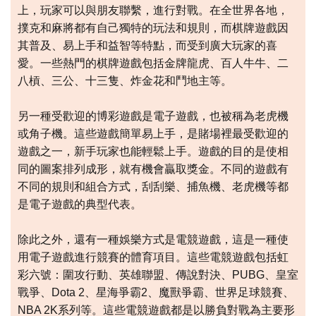
上，玩家可以與朋友聯繫，進行對戰。在全世界各地，
撲克和麻將都有自己獨特的玩法和規則，而棋牌遊戲因
其普及、易上手和益智等特點，而受到廣大玩家的喜
愛。一些熱門的棋牌遊戲包括金牌龍虎、百人牛牛、二
八槓、三公、十三隻、炸金花和鬥地主等。
另一種受歡迎的博彩遊戲是電子遊戲，也被稱為老虎機
或角子機。這些遊戲簡單易上手，是賭場裡最受歡迎的
遊戲之一，新手玩家也能輕鬆上手。遊戲的目的是使相
同的圖案排列成形，就有機會贏取獎金。不同的遊戲有
不同的規則和組合方式，刮刮樂、捕魚機、老虎機等都
是電子遊戲的典型代表。
除此之外，還有一種娛樂方式是電競遊戲，這是一種使
用電子遊戲進行競賽的體育項目。這些電競遊戲包括虹
彩六號：圍攻行動、英雄聯盟、傳說對決、PUBG、皇室
戰爭、Dota 2、星海爭霸2、魔獸爭霸、世界足球競賽、
NBA 2K系列等。這些電競遊戲都是以勝負對戰為主要形