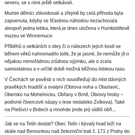
severu, se s nimi ještě setkávali.
Mumie dělníci zlikvidovali a zřejmě by celá příhoda byla
zapoenuta, kdyby se šťastnou náhodou nezachovala
alespoň jedna lebka, která je dnes uložena v Humboldtově
muzeu ve Winnemuce.
Příběhů o setkáních s obry či o nálezech jejich kostí se
během věků nahromadilo tolik, že je jasné, že nemůže jít o
nějakou mimořádnou zrůdnou výjimku, ale o zcela
samostatnou a v určité době možná běžnou lidskou rasu.
V Čechách se pověsti o nich soustřeďují do míst dávných
pravěkých hradišť a svatyní (Obrova noha u Otaslavic,
Obersko na Mohelnicku, Obřany v Brně, Obrovy hroby –
podivné čtvercové náspy v lese nedaleko Zvíkova). Také
na Plešivci v Brdech a mnohde jinde prý sídlili obři...
Jak se na Tetín dostat? Obec Tetín i bývalý hrad leží na
skále nad Berounkou nad železniční trati č. 171 z Prahy do