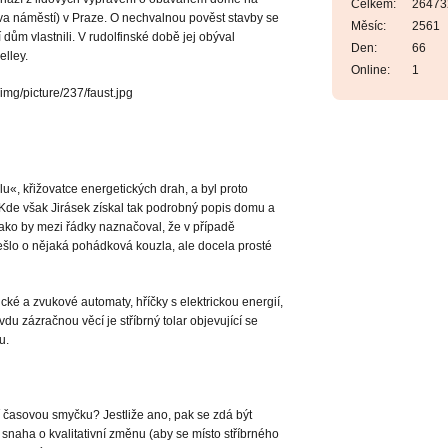
Celkem:
26473
ova náměstí) v Praze. O nechvalnou pověst stavby se
Měsíc:
2561
 dům vlastnili. V rudolfinské době jej obýval
Den:
66
elley.
Online:
1
«, křižovatce energetických drah, a byl proto
Kde však Jirásek získal tak podrobný popis domu a
 jako by mezi řádky naznačoval, že v případě
šlo o nějaká pohádková kouzla, ale docela prosté
é a zvukové automaty, hříčky s elektrickou energií,
du zázračnou věcí je stříbrný tolar objevující se
u.
ní časovou smyčku? Jestliže ano, pak se zdá být
 snaha o kvalitativní změnu (aby se místo stříbrného