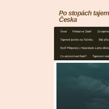
Po stopách tajem
Česka
Úvod
Poklad ve Zlaté!
Za tajems
Tajemné jezírko na Točníku
Bílý příz
Rytíř Pětipeský z Neprobylic a jeho děsiv
Co ukrývá hrad Rabí?
Tajemství mal