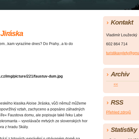
Kontakt
Jiráska
Vladimír Loužecký
nem...kam vyrazíme dnes? Do Prahy...a to do
602 864 714
turistikavylety@gm
Archiv
<<
RSS
 českého klasika Aloise Jiráska, vůči němuž můžeme
d opovržlivý vztah, zachyceno a popsáno záhadných
Přehled zdrojů
díře« Faustova domu, ale popisuje také řeku Labe
 nekromanta – vyvolávače mrtvých ze slovenských hor
a z hradu Skály.
Statistiky
chází z lidových vyprávění o obávaném domě na