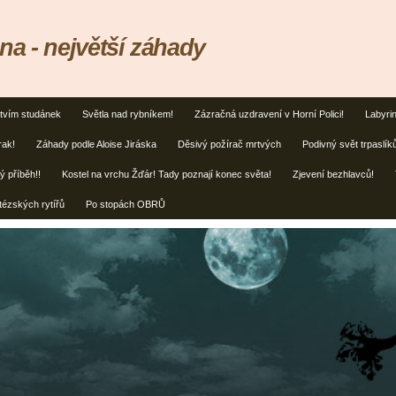
na - největší záhady
tvím studánek
Světla nad rybníkem!
Zázračná uzdravení v Horní Polici!
Labyrin
rak!
Záhady podle Aloise Jiráska
Děsivý požírač mrtvých
Podivný svět trpaslík
ý příběh!!
Kostel na vrchu Žďár! Tady poznají konec světa!
Zjevení bezhlavců!
tézských rytířů
Po stopách OBRŮ