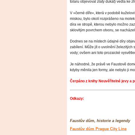
tolaru objevoval zlatý dukát) vedla ke z
V »černé díře«, která v podobě kuželovi
miskou, bylo okolí rozprášeno na molek
díra ve stropě, kterou nebylo možno zaz
sklovitým povrchem otvoru, se nacháze
Dodnes se na místech údajné díry objevu
zabílení. Může jít o uvolnění železitýc
vody; ovšem ani toto prozaické vysvětl
Je náhodné, že právě ve Faustově domě 
kdyby měnila jen formy, ale nebylo ji mož
Čerpáno z knihy Neuvěřitelné jevy a 
Odkazy:
Faustův dům, historie a legendy
Faustův dům Prague City Line