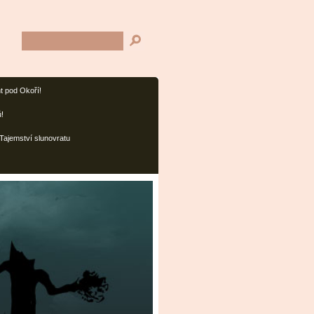
t pod Okoří!
ů!
Tajemství slunovratu