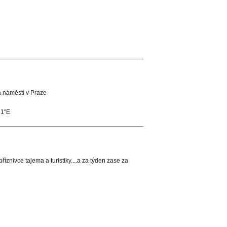
a náměstí v Praze
61"E
příznivce tajema a turistiky....a za týden zase za