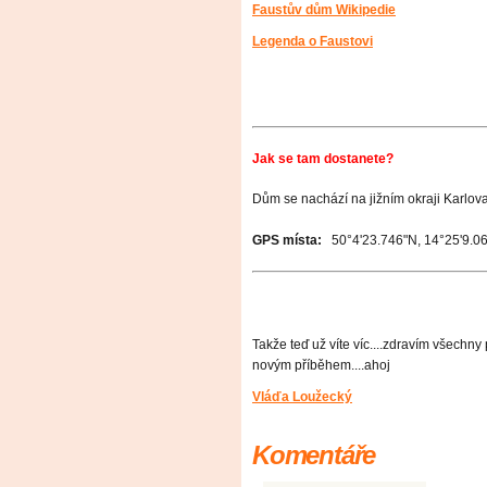
Faustův dům Wikipedie
Legenda o Faustovi
Jak se tam dostanete?
Dům se nachází na jižním okraji Karlov
GPS místa:
50°4'23.746"N, 14°25'9.0
Takže teď už víte víc....zdravím všechny 
novým příběhem....ahoj
Vláďa Loužecký
Komentáře