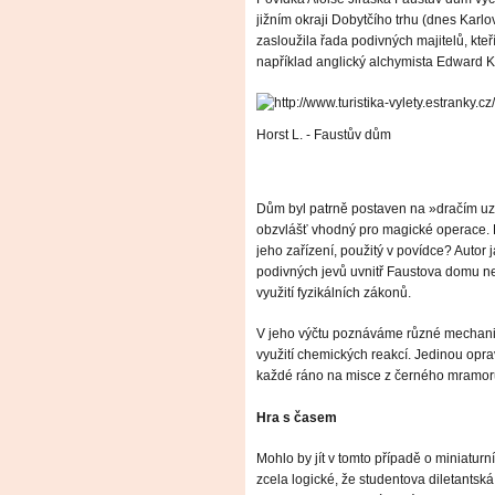
jižním okraji Dobytčího trhu (dnes Karl
zasloužila řada podivných majitelů, kteří
například anglický alchymista Edward K
Horst L.
- Faustův dům
Dům byl patrně postaven na »dračím uzlu
obzvlášť vhodný pro magické operace. 
jeho zařízení, použitý v povídce? Autor
podivných jevů uvnitř Faustova domu ne
využití fyzikálních zákonů.
V jeho výčtu poznáváme různé mechanick
využití chemických reakcí. Jedinou oprav
každé ráno na misce z černého mramor
Hra s časem
Mohlo by jít v tomto případě o miniatur
zcela logické, že studentova diletantská