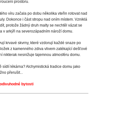
hroucení prostoru.
tého víru začala po dobu několika vteřin rotovat nad
uly. Dokonce i část stropu nad oním místem. Vzniklá
dít, protože žádný druh malty se nechtěl vázat se
la v arkýři na severozápadním nároží domu.
jí krvavé skvrny, které vzdorují každé snaze po
h složek z kamenného zdiva vlivem zatékající dešťové
ení nikterak nesnižuje tajemnou atmosféru domu.
sídlí lékárna? Alchymistická tradice domu jako
no přerušit...
podivuhodné bytosti