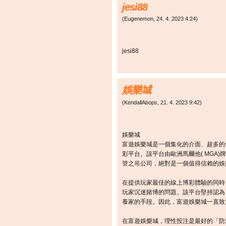
jesi88
(
Eugenemon
,
24. 4. 2023
4:24
)
jesi88
娛樂城
(
KendallAbops
,
21. 4. 2023
9:42
)
娛樂城
富遊娛樂城是一個集化的介面、超多的
彩平台。該平台由歐洲馬爾他( MGA)
管之吊公司，絕對是一個值得信賴的娛
在提供玩家最佳的線上博彩體驗的同時
玩家沉迷賭博的問題。該平台堅持認為
養家的手段。因此，富遊娛樂城一直致
在富遊娛樂城，理性投注是最好的「防