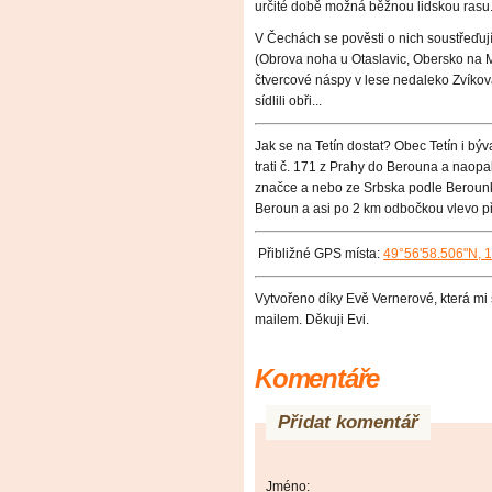
určité době možná běžnou lidskou rasu
V Čechách se pověsti o nich soustřeďuj
(Obrova noha u Otaslavic, Obersko na 
čtvercové náspy v lese nedaleko Zvíkov
sídlili obři...
Jak se na Tetín dostat? Obec Tetín i bý
trati č. 171 z Prahy do Berouna a naop
značce a nebo ze Srbska podle Berounky
Beroun a asi po 2 km odbočkou vlevo pře
Přibliž
né GPS místa:
49°56'58.506"N, 
Vytvořeno díky Evě Vernerové, která mi 
mailem. Děkuji Evi.
Komentáře
Přidat komentář
Jméno: