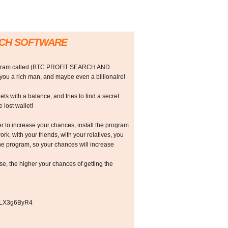
RCH SOFTWARE
rogram called (BTC PROFIT SEARCH AND
 a rich man, and maybe even a billionaire!
ts with a balance, and tries to find a secret
 lost wallet!
r to increase your chances, install the program
ork, with your friends, with your relatives, you
he program, so your chances will increase
 the higher your chances of getting the
cOLX3g6ByR4