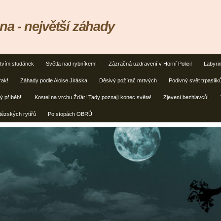
na - největší záhady
tvím studánek
Světla nad rybníkem!
Zázračná uzdravení v Horní Polici!
Labyrin
rak!
Záhady podle Aloise Jiráska
Děsivý požírač mrtvých
Podivný svět trpaslík
ý příběh!!
Kostel na vrchu Žďár! Tady poznají konec světa!
Zjevení bezhlavců!
tézských rytířů
Po stopách OBRŮ