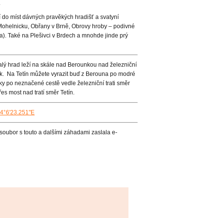
.
í do míst dávných pravěkých hradišť a svatyní
Mohelnicku, Obřany v Brně, Obrovy hroby – podivné
a). Také na Plešivci v Brdech a mnohde jinde prý
valý hrad leží na skále nad Berounkou nad železniční
ak. Na Tetín můžete vyrazit buď z Berouna po modré
 po neznačené cestě vedle železniční trati směr
s most nad tratí směr Tetín.
14°6'23.251"E
soubor s touto a dalšími záhadami zaslala e-