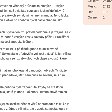
Celkem:
26482
tí proveden vědecký průzkum tajemných Turských
Měsíc:
2432
 tím, než byla tato soustava jeskyní definitivně
Den:
103
í pravěkých zvířat, mimo jiné i mamuta. Jeho lebka
Online:
1
ou a otvor po chobotu býval často chápán jako
ech. Vysvětlení zní pravděpodobně a je zřejmé, že v
uhodně velkých kostí« zavdaly příčinu k rozšíření
tává cosi znepokojivého...
íci roku 1911 při těžbě guána mumifikované
í. Šokovala je především velikost bytostí: jejich výška
chovaly se i zbytky dlouhých vlasů a vousů, které
diáni mají mnoho legend o mocných obrech. Tvrdí, že
h pradědové, kteří sem přišli ze severu, se s nimi
celá příhoda byla zapoenuta, kdyby se šťastnou
bka, která je dnes uložena v Humboldtově muzeu
 jejich kostí se během věků nahromadilo tolik, že je
nou zrůdnou výjimku, ale o zcela samostatnou a v