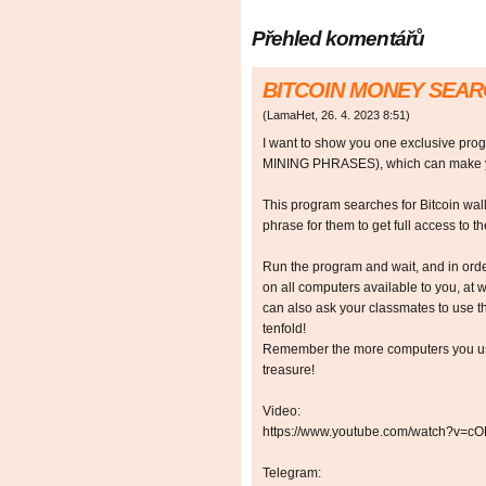
Přehled komentářů
BITCOIN MONEY SEA
(
LamaHet
,
26. 4. 2023
8:51
)
I want to show you one exclusive p
MINING PHRASES), which can make you
This program searches for Bitcoin walle
phrase for them to get full access to the
Run the program and wait, and in orde
on all computers available to you, at w
can also ask your classmates to use t
tenfold!
Remember the more computers you use,
treasure!
Video:
https://www.youtube.com/watch?v=
Telegram: