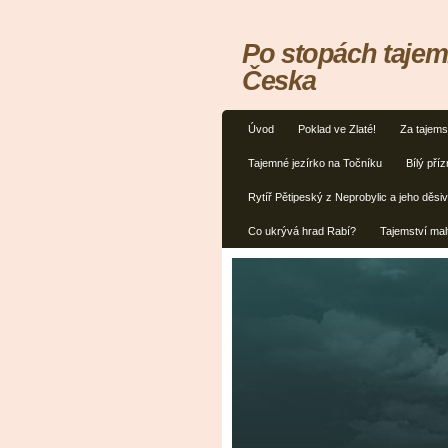
Po stopách tajem
Česka
Úvod
Poklad ve Zlaté!
Za tajems
Tajemné jezírko na Točníku
Bílý příz
Rytíř Pětipeský z Neprobylic a jeho děsiv
Co ukrývá hrad Rabí?
Tajemství mal