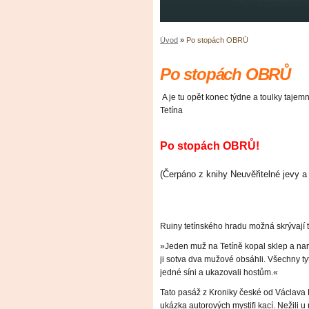
Úvod
»
Po stopách OBRŮ
Po stopách OBRŮ
A je tu opět konec týdne a toulky taje
Tetína
Po stopách OBRŮ!
(Čerpáno z knihy Neuvěřitelné jevy a
Ruiny tetínského hradu možná skrývají 
»Jeden muž na Tetíně kopal sklep a naraz
ji sotva dva mužové obsáhli. Všechny tyto
jedné síni a ukazovali hostům.«
Tato pasáž z Kroniky české od Václava
ukázka autorových mystiﬁ kací. Nežili 