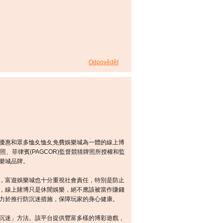
Odpovědět
優惠和眾多恤夊恤夊免費娛樂城為一體的線上博
牌照、菲律賓(PAGCOR)監督競猜牌照所授權和監
樂城品牌。
，富遊娛樂城也十分重視社會責任，特別是防止
，線上賭博只是休閒娛樂，絕不應該被當作賺錢
力於推行防沉迷措施，保障玩家的身心健康。
沉迷」方法。該平台提供豐富多樣的博彩遊戲，