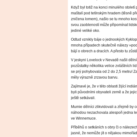
Když byl totiž na konci minulého stole
maštalí pod tetínským hradem (těsně před
zničena lomem), našlo se tu mnoho kost
svou zaobleností může připomínat lidsk
jediné veliké oko.
Odtud vznikly báje o jednookých Kyklop
mnoha případech skutečně nálezy »podiv
bájí o obrech a dracích. A přesto tu zůs
V jeskyni Lovelock v Nevadě našli děln
pozůstatky několika velice zvláštních lid
se prý pohybovala od 2 do 2,5 metru! Za
měly výrazně zrzavou barvu.
Zajímavé je, že v této oblasti žijící in
byli původními obyvateli země a že jejic
ještě setkávali.
Mumie dělníci zlikvidovali a zřejmě by 
náhodou nezachovala alespoň jedna le
ve Winnemuce.
Příběhů o setkáních s obry či o nálezech
jasné, že nemůže jít o nějakou mimořád