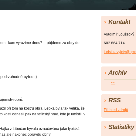
Kontakt
Vladimír Loužecký
mnem...kam vyrazíme dnes?.....půjdeme za obry do
602 864 714
turistikavylety@gm
Archiv
 podivuhodné bytosti)
<<
RSS
tajemství obrů.
il při tom na kostru obra. Lebka byla tak veliká, že
Přehled zdrojů
 kosti odnesli pak na tetínský hrad, kde je umístili v
Statistiky
 Hájka z Libočan bývala označována jako typická
u nás ale nakonec opravdu obři?