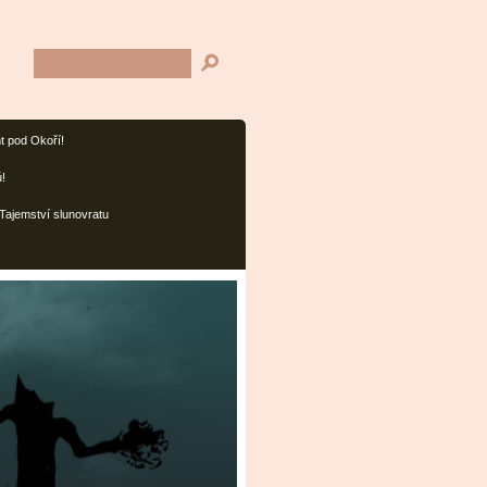
t pod Okoří!
ů!
Tajemství slunovratu