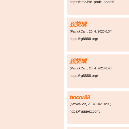
https://t.me/btc_profit_search
娛樂城
(
PatrickCam
,
26. 4. 2023
0:34
)
https://rg8888.org/
娛樂城
(
PatrickCam
,
25. 4. 2023
0:45
)
https://rg8888.org/
bocor88
(
StevenSob
,
25. 4. 2023
0:09
)
https://ruggerz.com/