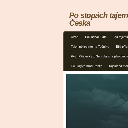
Po stopách tajem
Česka
Úvod
Poklad ve Zlaté!
Za tajems
Tajemné jezírko na Točníku
Bílý příz
Rytíř Pětipeský z Neprobylic a jeho děsiv
Co ukrývá hrad Rabí?
Tajemství mal