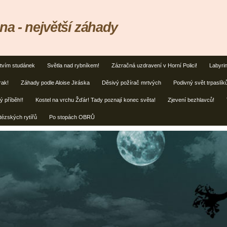
na - největší záhady
tvím studánek
Světla nad rybníkem!
Zázračná uzdravení v Horní Polici!
Labyrin
rak!
Záhady podle Aloise Jiráska
Děsivý požírač mrtvých
Podivný svět trpaslík
ý příběh!!
Kostel na vrchu Žďár! Tady poznají konec světa!
Zjevení bezhlavců!
tézských rytířů
Po stopách OBRŮ