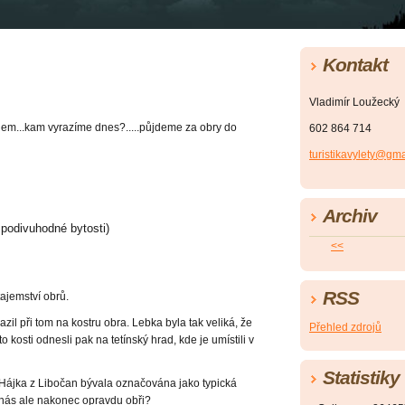
Kontakt
Vladimír Loužecký
mnem...kam vyrazíme dnes?.....půjdeme za obry do
602 864 714
turistikavylety@gm
Archiv
 podivuhodné bytosti)
<<
RSS
tajemství obrů.
il při tom na kostru obra. Lebka byla tak veliká, že
Přehled zdrojů
 kosti odnesli pak na tetínský hrad, kde je umístili v
Statistiky
 Hájka z Libočan bývala označována jako typická
u nás ale nakonec opravdu obři?