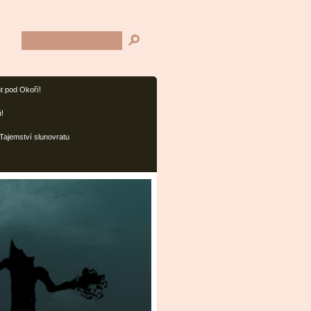
t pod Okoří!
ů!
Tajemství slunovratu