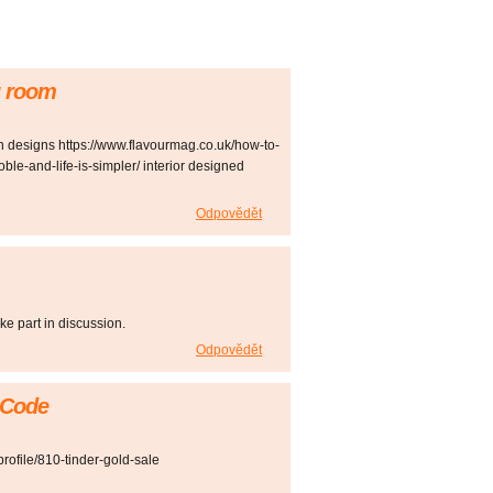
ng room
n designs https://www.flavourmag.co.uk/how-to-
le-and-life-is-simpler/ interior designed
Odpovědět
ake part in discussion.
Odpovědět
 Code
profile/810-tinder-gold-sale