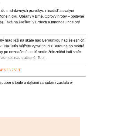
.
í do míst dávných pravěkých hradišť a svatyní
Mohelnicku, Obřany v Brně, Obrovy hroby – podivné
a). Také na Plešivci v Brdech a mnohde jinde prý
valý hrad leží na skále nad Berounkou nad železniční
ak. Na Tetín můžete vyrazit buď z Berouna po modré
 po neznačené cestě vedle železniční trati směr
s most nad tratí směr Tetín.
14°6'23.251"E
soubor s touto a dalšími záhadami zaslala e-