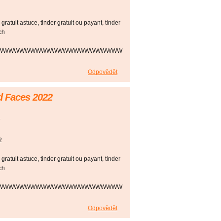
r gratuit astuce, tinder gratuit ou payant, tinder
ch
WWWWWWWWWWWWWWWWWWWWWWW
Odpovědět
d Faces 2022
2
r gratuit astuce, tinder gratuit ou payant, tinder
ch
WWWWWWWWWWWWWWWWWWWWWWW
Odpovědět