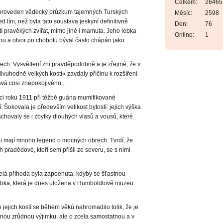
Celkem:
26465
tí proveden vědecký průzkum tajemných Turských
Měsíc:
2598
 tím, než byla tato soustava jeskyní definitivně
Den:
76
í pravěkých zvířat, mimo jiné i mamuta. Jeho lebka
Online:
1
ou a otvor po chobotu býval často chápán jako
ech. Vysvětlení zní pravděpodobně a je zřejmé, že v
uhodně velkých kostí« zavdaly příčinu k rozšíření
tává cosi znepokojivého...
íci roku 1911 při těžbě guána mumifikované
í. Šokovala je především velikost bytostí: jejich výška
chovaly se i zbytky dlouhých vlasů a vousů, které
diáni mají mnoho legend o mocných obrech. Tvrdí, že
h pradědové, kteří sem přišli ze severu, se s nimi
celá příhoda byla zapoenuta, kdyby se šťastnou
bka, která je dnes uložena v Humboldtově muzeu
 jejich kostí se během věků nahromadilo tolik, že je
nou zrůdnou výjimku, ale o zcela samostatnou a v