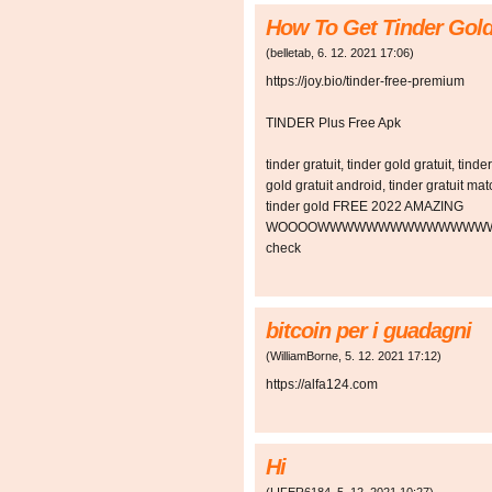
How To Get Tinder Gold
(
belletab
,
6. 12. 2021
17:06
)
https://joy.bio/tinder-free-premium
TINDER Plus Free Apk
tinder gratuit, tinder gold gratuit, tinde
gold gratuit android, tinder gratuit mat
tinder gold FREE 2022 AMAZING
WOOOOWWWWWWWWWWWWWW
check
bitcoin per i guadagni
(
WilliamBorne
,
5. 12. 2021
17:12
)
https://alfa124.com
Hi