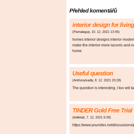
Přehled komentářů
interior design for livi
(
Pamalagup
,
10. 12. 2021
13:45
)
homes interior designs interior moder
make-the-interior-more-laconic-and-nob
home
Useful question
(
Anthonykadly
,
8. 12. 2021
20:28
)
The question is interesting, I too will t
TINDER Gold Free Trial
(
belletab
,
7. 12. 2021
6:39
)
https://www.yoursites.net/discussions/