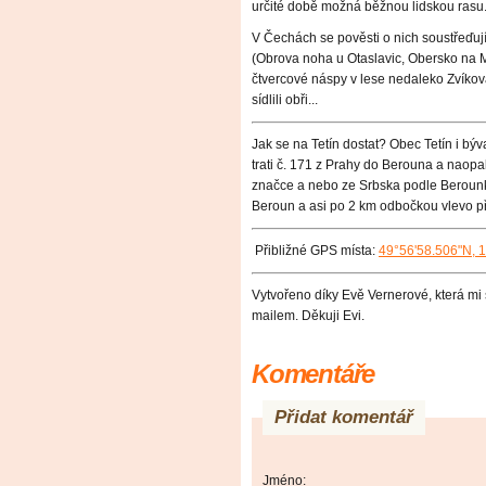
určité době možná běžnou lidskou rasu
V Čechách se pověsti o nich soustřeďuj
(Obrova noha u Otaslavic, Obersko na 
čtvercové náspy v lese nedaleko Zvíkov
sídlili obři...
Jak se na Tetín dostat? Obec Tetín i bý
trati č. 171 z Prahy do Berouna a naop
značce a nebo ze Srbska podle Berounky
Beroun a asi po 2 km odbočkou vlevo pře
Přibliž
né GPS místa:
49°56'58.506"N, 
Vytvořeno díky Evě Vernerové, která mi 
mailem. Děkuji Evi.
Komentáře
Přidat komentář
Jméno: