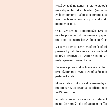
Když byl totiž na konci minulého stole
maštalí pod tetínským hradem (těsně před
zničena lomem), našlo se tu mnoho kost
svou zaobleností může připomínat lidsk
jediné veliké oko.
Odtud vznikly báje o jednookých Kyklop
mnoha případech skutečně nálezy »podiv
bájí o obrech a dracích. A přesto tu zůs
V jeskyni Lovelock v Nevadě našli děln
pozůstatky několika velice zvláštních lid
se prý pohybovala od 2 do 2,5 metru! Za
měly výrazně zrzavou barvu.
Zajímavé je, že v této oblasti žijící in
byli původními obyvateli země a že jejic
ještě setkávali.
Mumie dělníci zlikvidovali a zřejmě by 
náhodou nezachovala alespoň jedna le
ve Winnemuce.
Příběhů o setkáních s obry či o nálezech
jasné, že nemůže jít o nějakou mimořád