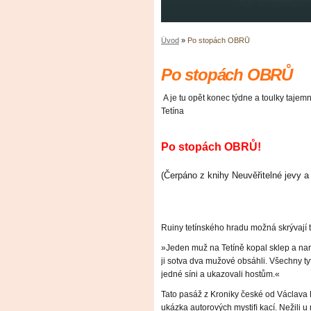
Úvod
»
Po stopách OBRŮ
Po stopách OBRŮ
A je tu opět konec týdne a toulky taje
Tetína
Po stopách OBRŮ!
(Čerpáno z knihy Neuvěřitelné jevy a
Ruiny tetínského hradu možná skrývají 
»Jeden muž na Tetíně kopal sklep a naraz
ji sotva dva mužové obsáhli. Všechny tyto
jedné síni a ukazovali hostům.«
Tato pasáž z Kroniky české od Václava
ukázka autorových mystiﬁ kací. Nežili 