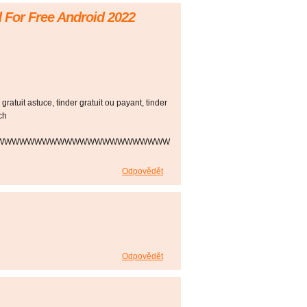
 For Free Android 2022
r gratuit astuce, tinder gratuit ou payant, tinder
ch
WWWWWWWWWWWWWWWWWWWWWWW
Odpovědět
Odpovědět