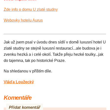
Zde info o domu U zlaté studny
Webovky hotelu Aurus
Jak už jsem psal v úvodu dnes sídlí v domě luxusní hotel U
zlaté studny se stejně luxusní restaurací...ale budova je i
zvenku hezká a i celé okolí. Takže přeju hezké toulky...jak
do tajemna, tak po historické Praze.
Na shledanou v příštím díle.
Vláďa Loužecký
Komentáře
Přidat komentář