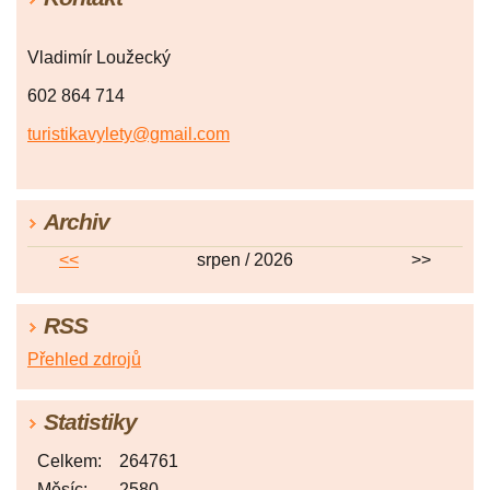
Vladimír Loužecký
602 864 714
turistikavylety@gmail.com
Archiv
<<
srpen / 2026
>>
RSS
Přehled zdrojů
Statistiky
Celkem:
264761
Měsíc:
2580