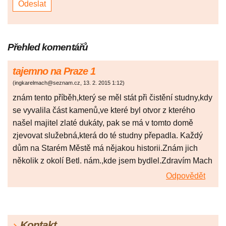
Přehled komentářů
tajemno na Praze 1
(
ingkarelmach@seznam.cz
,
13. 2. 2015
1:12
)
znám tento příběh,který se měl stát při čistění studny,kdy
se vyvalila část kamenů,ve které byl otvor z kterého
našel majitel zlaté dukáty, pak se má v tomto domě
zjevovat služebná,která do té studny přepadla. Každý
dům na Starém Městě má nějakou historii.Znám jich
několik z okolí Betl. nám.,kde jsem bydlel.Zdravím Mach
Odpovědět
Kontakt