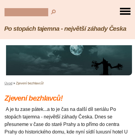
Po stopách tajemna - největší záhady Česka
Úvod
»
Zjevení bezhlavců!
Zjevení bezhlavců!
A je tu zase pátek...a to je čas na další díl seriálu Po
stopách tajemna - největší záhady Česka. Dnes se
přesuneme v čase do staré Prahy a to přímo do centra
Prahy do historického domu, kde nyní sídlí luxusní hotel U