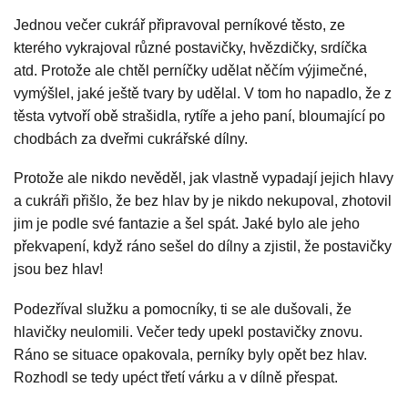
Jednou večer cukrář připravoval perníkové těsto, ze
kterého vykrajoval různé postavičky, hvězdičky, srdíčka
atd. Protože ale chtěl perníčky udělat něčím výjimečné,
vymýšlel, jaké ještě tvary by udělal. V tom ho napadlo, že z
těsta vytvoří obě strašidla, rytíře a jeho paní, bloumající po
chodbách za dveřmi cukrářské dílny.
Protože ale nikdo nevěděl, jak vlastně vypadají jejich hlavy
a cukráři přišlo, že bez hlav by je nikdo nekupoval, zhotovil
jim je podle své fantazie a šel spát. Jaké bylo ale jeho
překvapení, když ráno sešel do dílny a zjistil, že postavičky
jsou bez hlav!
Podezříval služku a pomocníky, ti se ale dušovali, že
hlavičky neulomili. Večer tedy upekl postavičky znovu.
Ráno se situace opakovala, perníky byly opět bez hlav.
Rozhodl se tedy upéct třetí várku a v dílně přespat.