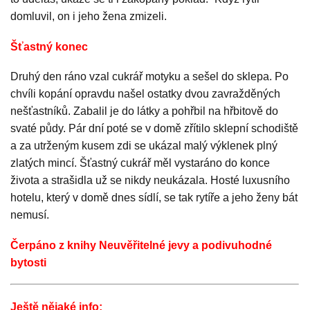
domluvil, on i jeho žena zmizeli.
Šťastný konec
Druhý den ráno vzal cukrář motyku a sešel do sklepa. Po
chvíli kopání opravdu našel ostatky dvou zavražděných
nešťastníků. Zabalil je do látky a pohřbil na hřbitově do
svaté půdy. Pár dní poté se v domě zřítilo sklepní schodiště
a za utrženým kusem zdi se ukázal malý výklenek plný
zlatých mincí. Šťastný cukrář měl vystaráno do konce
života a strašidla už se nikdy neukázala. Hosté luxusního
hotelu, který v domě dnes sídlí, se tak rytíře a jeho ženy bát
nemusí.
Čerpáno z knihy Neuvěřitelné jevy a podivuhodné
bytosti
Ještě nějaké info: