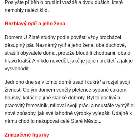
Poslyšte příběh o brutální vraždě a dvou duších, které
nemohly nalézt klid.
Bezhlavý rytíř a jeho žena
Domem U Zlaté studny podle pověsti vždy procházel
děsuplný pár. Neznámý rytíř a jeho žena, oba duchové,
strašili obyvatele domu, protože bloudili chodbami, oba o
hlavu kratší. A nikdo nevěděl, jaké je jejich prokletí a jak je
vysvobodit.
Jednoho dne se v tomto domě usadil cukrář a rozjel svoji
živnost. Celým domem voněly pletence sypané cukrem,
housky, koláče a jiné sladké dobroty. Byl to poctivý a
pracovitý řemeslník, miloval svoji práci a neustále vymýšlel
nové způsoby, jak své lahodné výrobky vylepšit. Údajně k
němu chodilo nakupovat celé Staré Město...
Zmrzačené ﬁgurky