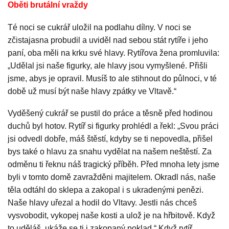
Oběti brutální vraždy
Té noci se cukrář uložil na podlahu dílny. V noci se
zčistajasna probudil a uviděl nad sebou stát rytíře i jeho
paní, oba měli na krku své hlavy. Rytířova žena promluvila:
„Udělal jsi naše figurky, ale hlavy jsou vymyšlené. Přišli
jsme, abys je opravil. Musíš to ale stihnout do půlnoci, v té
době už musí být naše hlavy zpátky ve Vltavě.“
Vyděšený cukrář se pustil do práce a těsně před hodinou
duchů byl hotov. Rytíř si figurky prohlédl a řekl: „Svou práci
jsi odvedl dobře, máš štěstí, kdyby se ti nepovedla, přišel
bys také o hlavu za snahu vydělat na našem neštěstí. Za
odměnu ti řeknu náš tragický příběh. Před mnoha lety jsme
byli v tomto domě zavražděni majitelem. Okradl nás, naše
těla odtáhl do sklepa a zakopal i s ukradenými penězi.
Naše hlavy uřezal a hodil do Vltavy. Jestli nás chceš
vysvobodit, vykopej naše kosti a ulož je na hřbitově. Když
to uděláš, ukáže se ti i zakopaný poklad.“ Když rytíř