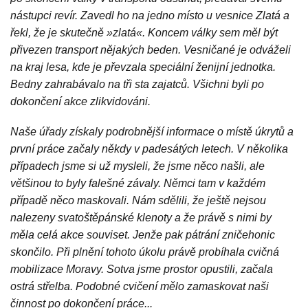
nástupci revír. Zavedl ho na jedno místo u vesnice Zlatá a
řekl, že je skutečně »zlatá«. Koncem války sem měl být
přivezen transport nějakých beden. Vesničané je odváželi
na kraj lesa, kde je převzala speciální ženijní jednotka.
Bedny zahrabávalo na tři sta zajatců. Všichni byli po
dokončení akce zlikvidováni.
Naše úřady získaly podrobnější informace o místě úkrytů a
první práce začaly někdy v padesátých letech. V několika
případech jsme si už mysleli, že jsme něco našli, ale
většinou to byly falešné závaly. Němci tam v každém
případě něco maskovali. Nám sdělili, že ještě nejsou
nalezeny svatoštěpánské klenoty a že právě s nimi by
měla celá akce souviset. Jenže pak pátrání zničehonic
skončilo. Při plnění tohoto úkolu právě probíhala cvičná
mobilizace Moravy. Sotva jsme prostor opustili, začala
ostrá střelba. Podobné cvičení mělo zamaskovat naši
činnost po dokončení práce...