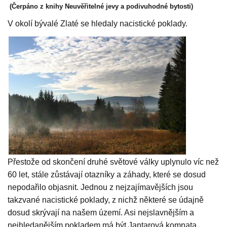
(Čerpáno z knihy Neuvěřitelné jevy a podivuhodné bytosti)
V okolí bývalé Zlaté se hledaly nacistické poklady.
Přestože od skončení druhé světové války uplynulo víc než
60 let, stále zůstávají otazníky a záhady, které se dosud
nepodařilo objasnit. Jednou z nejzajímavějších jsou
takzvané nacistické poklady, z nichž některé se údajně
dosud skrývají na našem území. Asi nejslavnějším a
nejhledanějším pokladem má být Jantarová komnata.