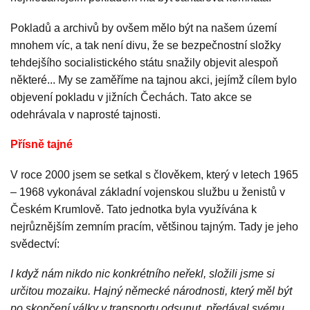
Pokladů a archivů by ovšem mělo být na našem území
mnohem víc, a tak není divu, že se bezpečnostní složky
tehdejšího socialistického státu snažily objevit alespoň
některé... My se zaměříme na tajnou akci, jejímž cílem bylo
objevení pokladu v jižních Čechách. Tato akce se
odehrávala v naprosté tajnosti.
Přísně tajné
V roce 2000 jsem se setkal s člověkem, který v letech 1965
– 1968 vykonával základní vojenskou službu u ženistů v
Českém Krumlově. Tato jednotka byla využívána k
nejrůznějším zemním pracím, většinou tajným. Tady je jeho
svědectví:
I když nám nikdo nic konkrétního neřekl, složili jsme si
určitou mozaiku. Hajný německé národnosti, který měl být
po skončení války v transportu odsunut, předával svému