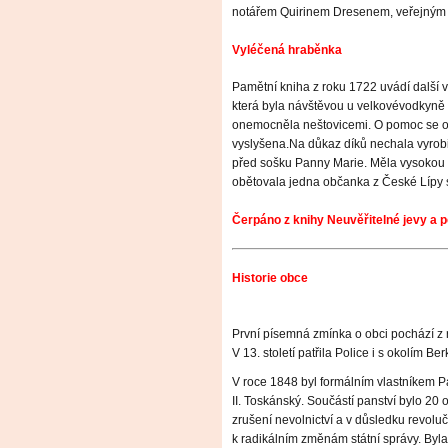
notářem Quirinem Dresenem, veřejným 
Vyléčená hraběnka
Pamětní kniha z roku 1722 uvádí další 
která byla návštěvou u velkovévodkyně 
onemocněla neštovicemi. O pomoc se ob
vyslyšena.Na důkaz díků nechala vyrob
před sošku Panny Marie. Měla vysokou p
obětovala jedna občanka z České Lípy sv
Čerpáno z knihy Neuvěřitelné jevy a 
Historie obce
První písemná zmínka o obci pochází z 
V 13. století patřila Police i s okolím B
V roce 1848 byl formálním vlastníkem P
II. Toskánský. Součástí panství bylo 20 
zrušení nevolnictví a v důsledku revol
k radikálním změnám státní správy. Byla 