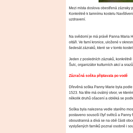
Mezi místa doslova obestřená zázraky p
Konkrétně k tamnímu kostelu Navštíven
uzdravení.
Na svědomí je má právě Panna Maria Ho
oltáři. Ve farní kronice, uložené v okr
šedesát zázraků, které se v tomto kostel
Jeden z posledních zázraků, konkrétně n
Šulc, organizátor kulturních akcí a srazů
Zázračná soška připlavala po vodě
Dřevěná soška Panny Marie byla podle 
1523. Na těle má oválný otvor, ve kter
několik druhů ošacení a obléká se podle
Soška byla nalezena vedle starého most
postaveno sousoší čtyř světců a Panny 
oboustranná a dívá se na obě části ob
vyslyšených farníků poznal osobně i so