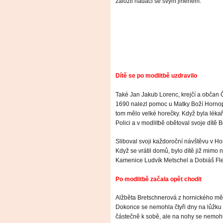
založil nadaci se svým jménem.
Dítě se po modlitbě uzdravilo
Také Jan Jakub Lorenc, krejčí a občan
1690 nalezl pomoc u Matky Boží Hornopol
tom mělo velké horečky. Když byla léka
Polici a v modlitbě obětoval svoje dítě 
Sliboval svoji každoroční návštěvu v Hor
Když se vrátil domů, bylo dítě již mimo 
Kamenice Ludvík Metschel a Dobiáš Fle
Po modlitbě začala opět chodit
Alžběta Bretschnerová z hornického mě
Dokonce se nemohla čtyři dny na lůžku a
částečně k sobě, ale na nohy se nemohla