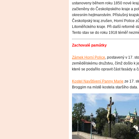
ustanoveny během roku 1850 nové kraje, 
začleněny do Českolipského kraje a pol
okresním hejtmanstvím. Příslušný krajsk
Českolipský kraj zrušen, Horní Police z
Litoměřického kraje. Při další reformě st
Tento stav se do roku 1918 téměř nezmě
Zachovalé památky
Zámek Horní Police
, postavený v 17. sto
zemědělskému družstvu, čímž došlo k je
které se podařilo opravit část fasády a čá
Kostel Navštívení Panny Marie
ze 17. st
Broggim na místě kostela staršího data.