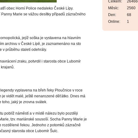
Celkem:
26466
Měsíc:
2560
atří obec Horní Police nedaleko České Lípy.
í Panny Marie se vážou desítky případů zázračného
Den:
68
Online:
1
rnopolická, jejíž soška je vystavena na hlavním
esním archivu v České Lípě, je zaznamenáno na sto
e v průběhu staletí odehrály.
avrácení zraku, potvrdil i starosta obce Lubomír
 krajanů.
legendy vyplavena na břeh řeky Ploučnice v roce
ém je vidět malé, ještě nenarozené děťátko. Dnes má
 toho, jaký je zrovna svátek.
u poblíž náměstí a v místě nálezu bylo později
Marie, tzv. mariánské sousoší. Socha Panny Marie je
ce rozdělené řekou. Jednoho z potomků zázračně
učasný starosta obce Lubomír Šulc.