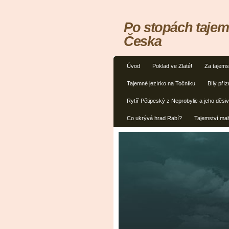
Po stopách tajem
Česka
Úvod
Poklad ve Zlaté!
Za tajems
Tajemné jezírko na Točníku
Bílý příz
Rytíř Pětipeský z Neprobylic a jeho děsiv
Co ukrývá hrad Rabí?
Tajemství mal