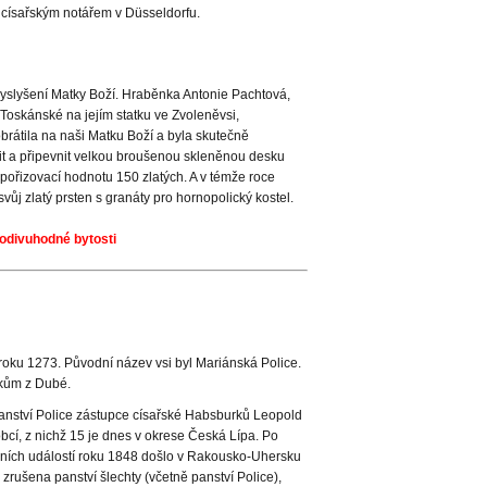
císařským notářem v Düsseldorfu.
vyslyšení Matky Boží. Hraběnka Antonie Pachtová,
Toskánské na jejím statku ve Zvoleněvsi,
rátila na naši Matku Boží a byla skutečně
it a připevnit velkou broušenou skleněnou desku
ořizovací hodnotu 150 zlatých. A v témže roce
ůj zlatý prsten s granáty pro hornopolický kostel.
podivuhodné bytosti
roku 1273. Původní název vsi byl Mariánská Police.
erkům z Dubé.
anství Police zástupce císařské Habsburků Leopold
obcí, z nichž 15 je dnes v okrese Česká Lípa. Po
učních událostí roku 1848 došlo v Rakousko-Uhersku
zrušena panství šlechty (včetně panství Police),