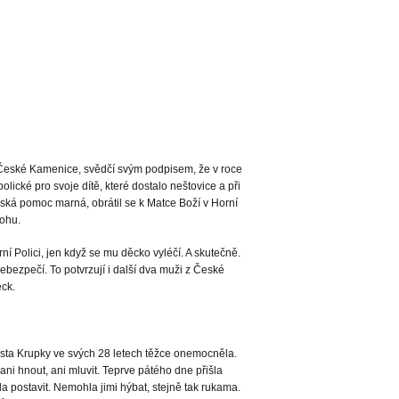
 České Kamenice, svědčí svým podpisem, že v roce
ické pro svoje dítě, které dostalo neštovice a při
řská pomoc marná, obrátil se k Matce Boží v Horní
Bohu.
ní Polici, jen když se mu děcko vyléčí. A skutečně.
nebezpečí. To potvrzují i další dva muži z České
ck.
sta Krupky ve svých 28 letech těžce onemocněla.
ni hnout, ani mluvit. Teprve pátého dne přišla
 postavit. Nemohla jimi hýbat, stejně tak rukama.