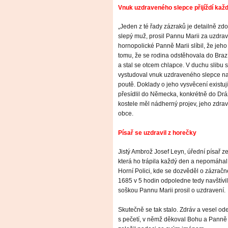
Vnuk uzdraveného slepce přijíždí kaž
„Jeden z té řady zázraků je detailně zd
slepý muž, prosil Pannu Marii za uzdrav
hornopolické Panně Marii slíbil, že je
tomu, že se rodina odstěhovala do Brazíl
a stal se otcem chlapce. V duchu slibu 
vystudoval vnuk uzdraveného slepce na 
poutě. Doklady o jeho vysvěcení existují,
přesídlil do Německa, konkrétně do Dráž
kostele měl nádherný projev, jeho zdravo
obce.
Písař se uzdravil z horečky
Jistý Ambrož Josef Leyn, úřední písař z
která ho trápila každý den a nepomáhal p
Horní Polici, kde se dozvěděl o zázrač
1685 v 5 hodin odpoledne tedy navštívil 
soškou Pannu Marii prosil o uzdravení.
Skutečně se tak stalo. Zdráv a vesel o
s pečetí, v němž děkoval Bohu a Panně 