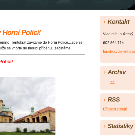
Kontakt
 Horní Polici!
Vladimír Loužecký
jemno. Tentokrát zavítáme do Horní Police....zde se
602 864 714
akže se vnořte do hloubi příběhu...začínáme.
turistikavylety@gm
olici!
Archiv
<<
RSS
Přehled zdrojů
Statistiky