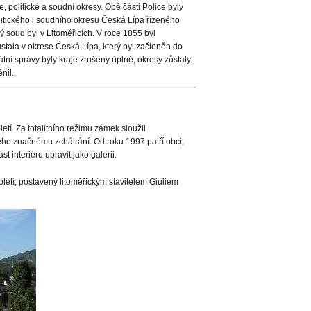
politické a soudní okresy. Obě části Police byly
itického i soudního okresu Česká Lípa řízeného
ý soud byl v Litoměřicích. V roce 1855 byl
ůstala v okrese Česká Lípa, který byl začleněn do
átní správy byly kraje zrušeny úplně, okresy zůstaly.
nil.
letí. Za totalitního režimu zámek sloužil
ho značnému zchátrání. Od roku 1997 patří obci,
st interiéru upravit jako galerii.
oletí, postavený litoměřickým stavitelem Giuliem