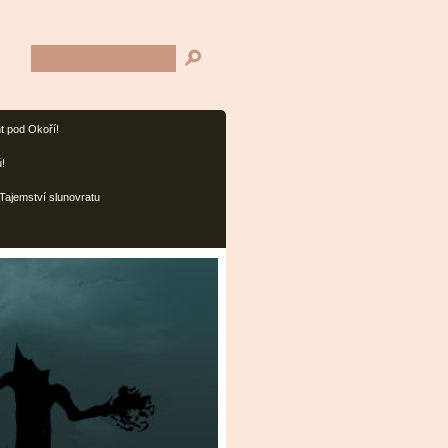
t pod Okoří!
ů!
Tajemství slunovratu