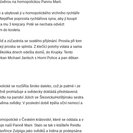
 důvěrou na hornopolickou Pannu Marii.
i a ubytovali ji u hornopolického vrchního rychtáře
ejdříve poprosila rychtářova syna, aby jí koupil
a mu 3 krejcary. Poté se nechala odvézt
 do kostela.
 a zúčastnila se svatého přijímání. Prosila při tom
jí prosba se splnila. Z klečící polohy vstala a sama
 několika dnech odešla domů, do Krupky. Tento
děkan Michael Jantsch s Horní Police a pan děkan
ické se rozšířila široko daleko, což je patrné i ze
ežně prohlašuje a svědecky dokládá představená
dtu na panství Jülich ve ŠlesvickuHolštýnsku sestra
věma svědky: V poslední době trpěla oční nemocí a
rnopolické v Českém království, které se oddala a v
je naší Panně Marii. Stalo se tak v klášteře Reidtu
Vavřince Zulpiga jako svědků a listina je podepsána