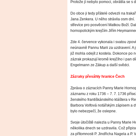
Protože jí nebylo pomoci, obrátila se s
Do obce ji tedy přátelé odvezli na trakař
Jana Zenkera. U něho strávila osm dní. N
střevíce pro posvěcení Matkou Boží. Dal
hornopolickým krejčím Jiřím Heymannem
Zde 4. července vykonala i svatou zpověď
neúnavně Pannu Marii za uzdravení. A je
již mohla odejít z kostela. Dokonce po
zázrak prokazují kromě krejčího i pan 
Engelmann ze Zákup a další svědci.
Zázraky přesáhly hranice Čech
Zpráva o zázracích Panny Marie Hornopol
záznamu z roku 1736 – 7. 7. 1736 přís
ženského františkánského kláštera v Rei
Barbora Volfová notářským zápisem a d
bylo nebezpečí, že oslepne.
Svoje útočiště nalezla u Panny Marie Ho
několika dnech se uzdravila. Což připisu
za přítomnosti P. Jindřicha Nagela a P. 