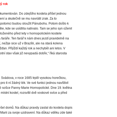
dý rok
okumentován. Do zdejšího kostela přišel jednou
ení a skutečně se mu navrátil zrak. Za to
ho potomci budou sloužit Pánubohu. Potom došlo k
ie, kde se usídlila natrvalo. Tam se jeho syn oženil
složeného před lety v hornopolickém kostele
faráře. Ten farář k nám dnes jezdí pravidelně na
 nežije sice už v Brazílii, ale na stará kolena
ďan. Přijíždí každý rok a nechyběl ani letos. V
tní stav však již nevypadá dobře,“ říká starosta
e Svádova, v roce 1685 trpěl vysokou horečkou,
ro ti ní žádný lék. Ve své funkci jednou navštívil
né sošce Panny Marie Hornopolické. Dne 19. května
místní kostel, rozsvítil dvě voskové svíce a před
dešel domů. Na důkaz pravdy zaslal do kostela dopis
Marii za svoje uzdravení. Na důkaz vděku zde také