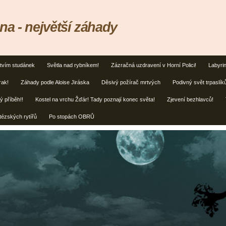
na - největší záhady
tvím studánek
Světla nad rybníkem!
Zázračná uzdravení v Horní Polici!
Labyrin
rak!
Záhady podle Aloise Jiráska
Děsivý požírač mrtvých
Podivný svět trpaslík
ý příběh!!
Kostel na vrchu Žďár! Tady poznají konec světa!
Zjevení bezhlavců!
tézských rytířů
Po stopách OBRŮ