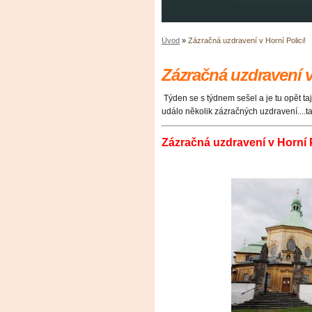
Úvod
»
Zázračná uzdravení v Horní Polici!
Zázračná uzdravení v
Týden se s týdnem sešel a je tu opět ta
událo několik zázračných uzdravení....t
Zázračná uzdravení v Horní P